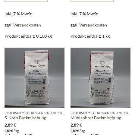
inkl. 7 % MwSt.
inkl. 7 % MwSt.
zzgl.
Versandkosten
zzgl.
Versandkosten
Produkt enthält: 0,100
kg
Produkt enthält: 1
kg
BROTBACKMISCHUNGEN ONLINE KAUFEN | WALZ-MÜHLE
BROTBACKMISCHUNGEN ONLINE KAUFEN | WALZ-MÜHLE
5-Korn Backmischung
Mühlenbrot Backmischung
2,89
€
2,89
€
2,89
€
/
kg
2,89
€
/
kg