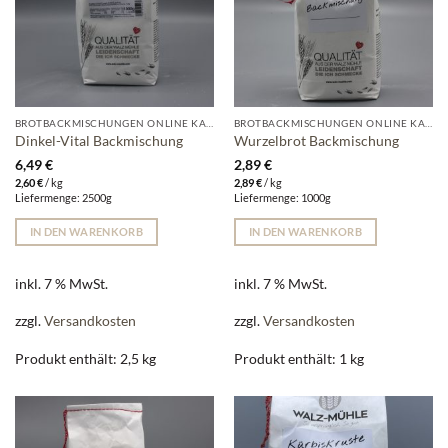
BROTBACKMISCHUNGEN ONLINE KAUFEN | WALZ-MÜHLE
BROTBACKMISCHUNGEN ONLINE KAUFEN | WALZ-MÜHLE
Dinkel-Vital Backmischung
Wurzelbrot Backmischung
6,49
€
2,89
€
2,60
€
/
kg
2,89
€
/
kg
Liefermenge: 2500g
Liefermenge: 1000g
IN DEN WARENKORB
IN DEN WARENKORB
inkl. 7 % MwSt.
inkl. 7 % MwSt.
zzgl.
Versandkosten
zzgl.
Versandkosten
Produkt enthält: 2,5
kg
Produkt enthält: 1
kg