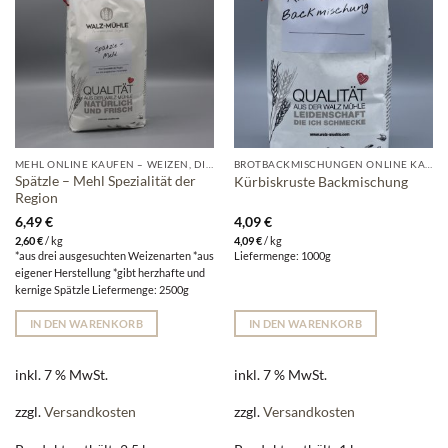
MEHL ONLINE KAUFEN – WEIZEN, DINKEL, ROGGEN & MEHR DIREKT VON DER MÜHLE
BROTBACKMISCHUNGEN ONLINE KAUFEN | WALZ-MÜHLE
Spätzle – Mehl Spezialität der
Kürbiskruste Backmischung
Region
6,49
€
4,09
€
2,60
€
/
kg
4,09
€
/
kg
*aus drei ausgesuchten Weizenarten *aus
Liefermenge: 1000g
eigener Herstellung *gibt herzhafte und
kernige Spätzle Liefermenge: 2500g
IN DEN WARENKORB
IN DEN WARENKORB
inkl. 7 % MwSt.
inkl. 7 % MwSt.
zzgl.
Versandkosten
zzgl.
Versandkosten