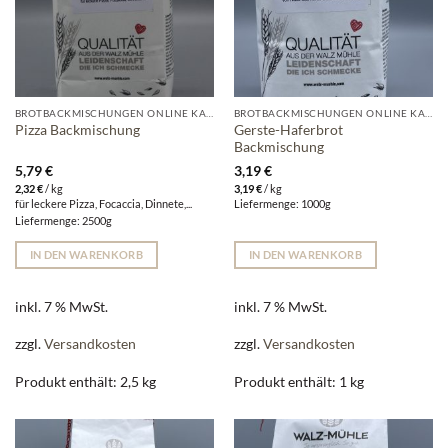
BROTBACKMISCHUNGEN ONLINE KAUFEN | WALZ-MÜHLE
BROTBACKMISCHUNGEN ONLINE KAUFEN | WALZ-MÜHLE
Gerste-Haferbrot
Pizza Backmischung
Backmischung
5,79
€
3,19
€
2,32
€
/
kg
3,19
€
/
kg
für leckere Pizza, Focaccia, Dinnete,...
Liefermenge: 1000g
Liefermenge: 2500g
IN DEN WARENKORB
IN DEN WARENKORB
inkl. 7 % MwSt.
inkl. 7 % MwSt.
zzgl.
Versandkosten
zzgl.
Versandkosten
Produkt enthält: 2,5
kg
Produkt enthält: 1
kg