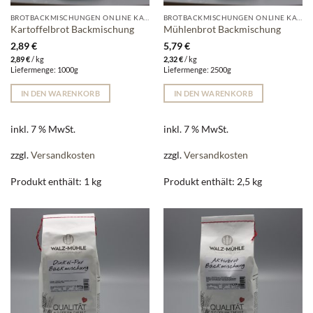
BROTBACKMISCHUNGEN ONLINE KAUFEN | WALZ-MÜHLE
BROTBACKMISCHUNGEN ONLINE KAUFEN | WALZ-MÜHLE
Kartoffelbrot Backmischung
Mühlenbrot Backmischung
2,89
€
5,79
€
2,89
€
/
kg
2,32
€
/
kg
Liefermenge: 1000g
Liefermenge: 2500g
IN DEN WARENKORB
IN DEN WARENKORB
inkl. 7 % MwSt.
inkl. 7 % MwSt.
zzgl.
Versandkosten
zzgl.
Versandkosten
Produkt enthält: 1
kg
Produkt enthält: 2,5
kg