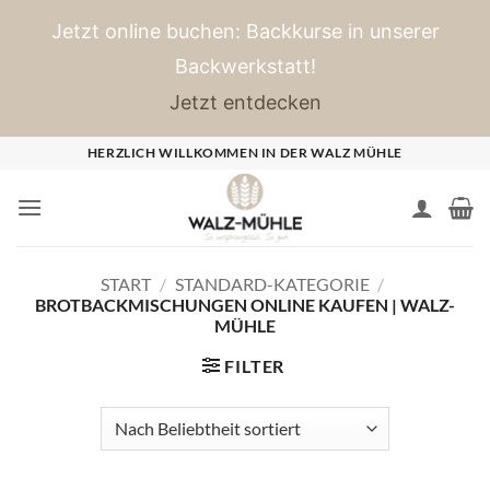
Jetzt online buchen: Backkurse in unserer
Backwerkstatt!
Jetzt entdecken
Zum
HERZLICH WILLKOMMEN IN DER WALZ MÜHLE
Inhalt
springen
START
/
STANDARD-KATEGORIE
/
BROTBACKMISCHUNGEN ONLINE KAUFEN | WALZ-
MÜHLE
FILTER