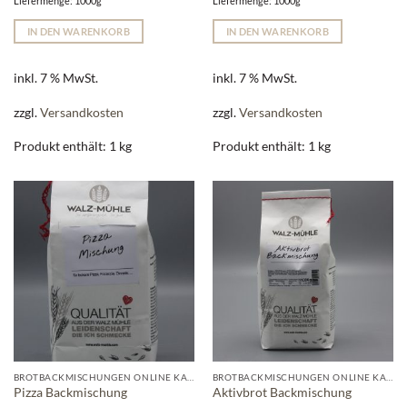
Liefermenge: 1000g
Liefermenge: 1000g
IN DEN WARENKORB
IN DEN WARENKORB
inkl. 7 % MwSt.
inkl. 7 % MwSt.
zzgl.
Versandkosten
zzgl.
Versandkosten
Produkt enthält: 1
kg
Produkt enthält: 1
kg
BROTBACKMISCHUNGEN ONLINE KAUFEN | WALZ-MÜHLE
BROTBACKMISCHUNGEN ONLINE KAUFEN | WALZ-MÜHLE
Pizza Backmischung
Aktivbrot Backmischung