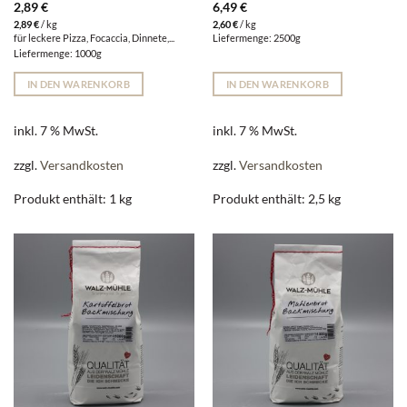
2,89
€
6,49
€
2,89
€
/
kg
2,60
€
/
kg
für leckere Pizza, Focaccia, Dinnete,...
Liefermenge: 2500g
Liefermenge: 1000g
IN DEN WARENKORB
IN DEN WARENKORB
inkl. 7 % MwSt.
inkl. 7 % MwSt.
zzgl.
Versandkosten
zzgl.
Versandkosten
Produkt enthält: 1
kg
Produkt enthält: 2,5
kg