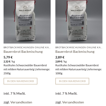
BROTBACKMISCHUNGEN ONLINE KAUFEN | WALZ-MÜHLE
BROTBACKMISCHUNGEN ONLINE KAUFEN | WALZ-MÜHLE
Bauernbrot Backmischung
Bauernbrot Backmischung
5,79
€
2,89
€
2,32
€
/
kg
2,89
€
/
kg
Rustikales Schwarzwälder Bauernbrot
Rustikales Schwarzwälder Bauernbrot
mit mildem Natursauerteig Liefermenge:
mit mildem Natursauerteig Liefermenge:
2500g
1000g
IN DEN WARENKORB
IN DEN WARENKORB
inkl. 7 % MwSt.
inkl. 7 % MwSt.
zzgl.
Versandkosten
zzgl.
Versandkosten