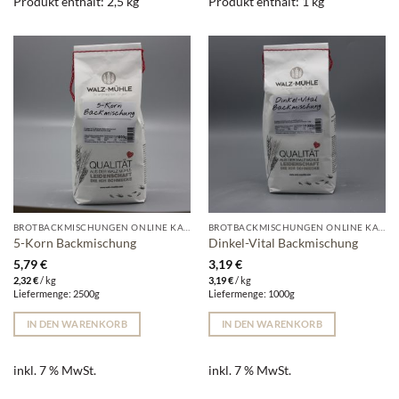
Produkt enthält: 2,5
kg
Produkt enthält: 1
kg
BROTBACKMISCHUNGEN ONLINE KAUFEN | WALZ-MÜHLE
BROTBACKMISCHUNGEN ONLINE KAUFEN | WALZ-MÜHLE
5-Korn Backmischung
Dinkel-Vital Backmischung
5,79
€
3,19
€
2,32
€
/
kg
3,19
€
/
kg
Liefermenge: 2500g
Liefermenge: 1000g
IN DEN WARENKORB
IN DEN WARENKORB
inkl. 7 % MwSt.
inkl. 7 % MwSt.