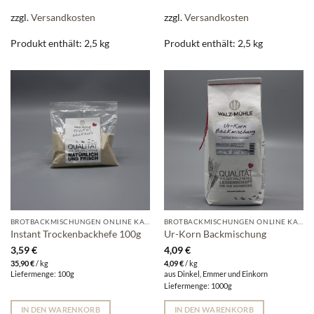
zzgl.
Versandkosten
zzgl.
Versandkosten
Produkt enthält: 2,5
kg
Produkt enthält: 2,5
kg
BROTBACKMISCHUNGEN ONLINE KAUFEN | WALZ-MÜHLE
BROTBACKMISCHUNGEN ONLINE KAUFEN | WALZ-MÜHLE
Instant Trockenbackhefe 100g
Ur-Korn Backmischung
3,59
€
4,09
€
35,90
€
/
kg
4,09
€
/
kg
Liefermenge: 100g
aus Dinkel, Emmer und Einkorn
Liefermenge: 1000g
IN DEN WARENKORB
IN DEN WARENKORB