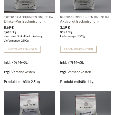
BROTBACKMISCHUNGEN ONLINE KAUFEN | WALZ-MÜHLE
BROTBACKMISCHUNGEN ONLINE KAUFEN | WALZ-MÜHLE
Dinkel-Pur Backmischung
Aktivbrot Backmischung
8,69
€
3,19
€
3,48
€
/
kg
3,19
€
/
kg
eine reine Dinkelbackmischung.
Liefermenge: 1000g
Liefermenge: 2500g
IN DEN WARENKORB
IN DEN WARENKORB
inkl. 7 % MwSt.
inkl. 7 % MwSt.
zzgl.
Versandkosten
zzgl.
Versandkosten
Produkt enthält: 2,5
kg
Produkt enthält: 1
kg