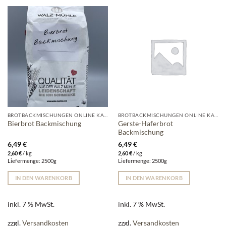
BROTBACKMISCHUNGEN ONLINE KAUFEN | WALZ-MÜHLE
BROTBACKMISCHUNGEN ONLINE KAUFEN | WALZ-MÜHLE
Gerste-Haferbrot
Bierbrot Backmischung
Backmischung
6,49
€
6,49
€
2,60
€
/
kg
2,60
€
/
kg
Liefermenge: 2500g
Liefermenge: 2500g
IN DEN WARENKORB
IN DEN WARENKORB
inkl. 7 % MwSt.
inkl. 7 % MwSt.
zzgl.
Versandkosten
zzgl.
Versandkosten