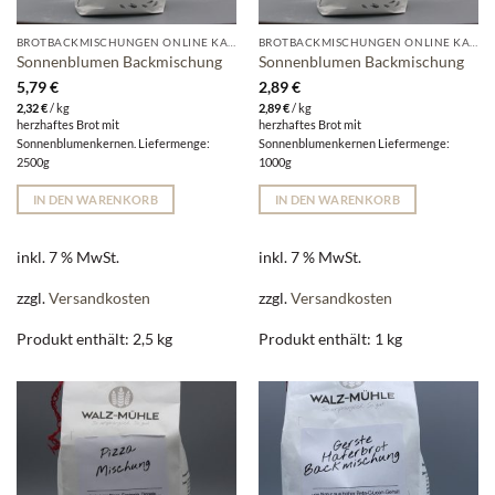
BROTBACKMISCHUNGEN ONLINE KAUFEN | WALZ-MÜHLE
BROTBACKMISCHUNGEN ONLINE KAUFEN | WALZ-MÜHLE
Sonnenblumen Backmischung
Sonnenblumen Backmischung
5,79
€
2,89
€
2,32
€
/
kg
2,89
€
/
kg
herzhaftes Brot mit
herzhaftes Brot mit
Sonnenblumenkernen. Liefermenge:
Sonnenblumenkernen Liefermenge:
2500g
1000g
IN DEN WARENKORB
IN DEN WARENKORB
inkl. 7 % MwSt.
inkl. 7 % MwSt.
zzgl.
Versandkosten
zzgl.
Versandkosten
Produkt enthält: 2,5
kg
Produkt enthält: 1
kg