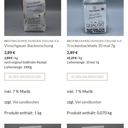
BROTBACKMISCHUNGEN ONLINE KAUFEN | WALZ-MÜHLE
BROTBACKMISCHUNGEN ONLINE KAUFEN | WALZ-MÜHLE
Vinschgauer Backmischung
Trockenbackhefe 10 mal 7g
2,89
€
2,89
€
2,89
€
/
kg
41,29
€
/
kg
nach original Südtiroler Rezept
Liefermenge: 10 mal 7g
Liefermenge: 1000g
IN DEN WARENKORB
IN DEN WARENKORB
inkl. 7 % MwSt.
inkl. 7 % MwSt.
zzgl.
Versandkosten
zzgl.
Versandkosten
Produkt enthält: 1
kg
Produkt enthält: 0,070
kg