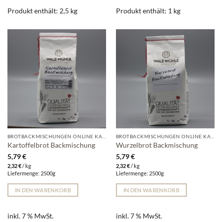
Produkt enthält: 2,5
kg
Produkt enthält: 1
kg
BROTBACKMISCHUNGEN ONLINE KAUFEN | WALZ-MÜHLE
BROTBACKMISCHUNGEN ONLINE KAUFEN | WALZ-MÜHLE
Kartoffelbrot Backmischung
Wurzelbrot Backmischung
5,79
€
5,79
€
2,32
€
/
kg
2,32
€
/
kg
Liefermenge: 2500g
Liefermenge: 2500g
IN DEN WARENKORB
IN DEN WARENKORB
inkl. 7 % MwSt.
inkl. 7 % MwSt.