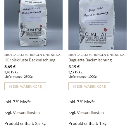
BROTBACKMISCHUNGEN ONLINE KAUFEN | WALZ-MÜHLE
BROTBACKMISCHUNGEN ONLINE KAUFEN | WALZ-MÜHLE
Kürbiskruste Backmischung
Baguette Backmischung
8,69
€
3,19
€
3,48
€
/
kg
3,19
€
/
kg
Liefermenge: 2500g
Liefermenge: 1000g
IN DEN WARENKORB
IN DEN WARENKORB
inkl. 7 % MwSt.
inkl. 7 % MwSt.
zzgl.
Versandkosten
zzgl.
Versandkosten
Produkt enthält: 2,5
kg
Produkt enthält: 1
kg