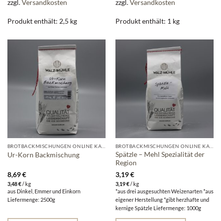
zzgl.
Versandkosten
zzgl.
Versandkosten
Produkt enthält: 2,5
kg
Produkt enthält: 1
kg
BROTBACKMISCHUNGEN ONLINE KAUFEN | WALZ-MÜHLE
BROTBACKMISCHUNGEN ONLINE KAUFEN | WALZ-MÜHLE
Spätzle – Mehl Spezialität der
Ur-Korn Backmischung
Region
8,69
€
3,19
€
3,48
€
/
kg
3,19
€
/
kg
aus Dinkel, Emmer und Einkorn
*aus drei ausgesuchten Weizenarten *aus
Liefermenge: 2500g
eigener Herstellung *gibt herzhafte und
kernige Spätzle Liefermenge: 1000g