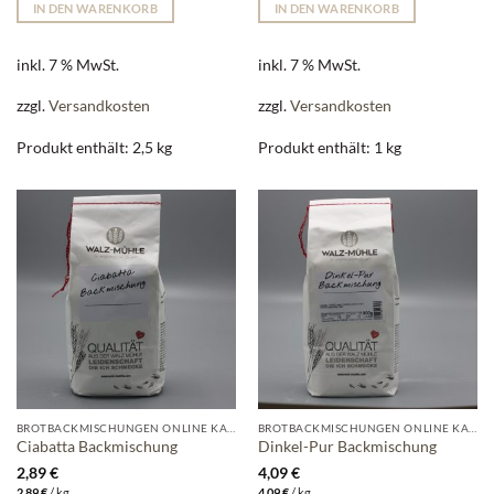
IN DEN WARENKORB
IN DEN WARENKORB
inkl. 7 % MwSt.
inkl. 7 % MwSt.
zzgl.
Versandkosten
zzgl.
Versandkosten
Produkt enthält: 2,5
kg
Produkt enthält: 1
kg
BROTBACKMISCHUNGEN ONLINE KAUFEN | WALZ-MÜHLE
BROTBACKMISCHUNGEN ONLINE KAUFEN | WALZ-MÜHLE
Ciabatta Backmischung
Dinkel-Pur Backmischung
2,89
€
4,09
€
2,89
€
/
kg
4,09
€
/
kg