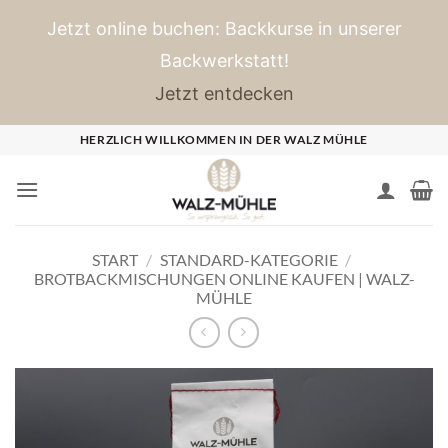
Jetzt online buchen: Backkurse in unserer
Backwerkstatt!
Jetzt entdecken
Zum
HERZLICH WILLKOMMEN IN DER WALZ MÜHLE
Inhalt
springen
START
/
STANDARD-KATEGORIE
/
BROTBACKMISCHUNGEN ONLINE KAUFEN | WALZ-
MÜHLE