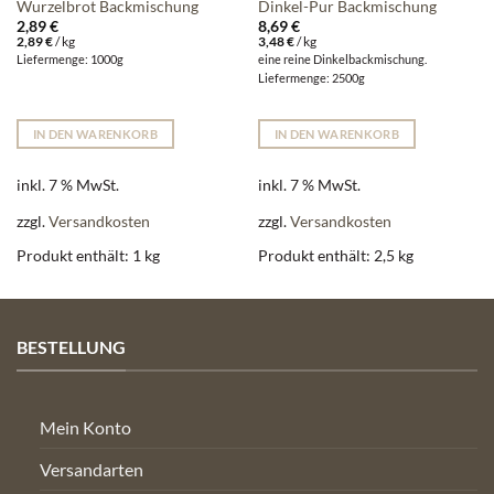
Wurzelbrot Backmischung
Dinkel-Pur Backmischung
2,89
€
8,69
€
2,89
€
/
kg
3,48
€
/
kg
Liefermenge: 1000g
eine reine Dinkelbackmischung.
Liefermenge: 2500g
IN DEN WARENKORB
IN DEN WARENKORB
inkl. 7 % MwSt.
inkl. 7 % MwSt.
zzgl.
Versandkosten
zzgl.
Versandkosten
Produkt enthält: 1
kg
Produkt enthält: 2,5
kg
BESTELLUNG
Mein Konto
Versandarten