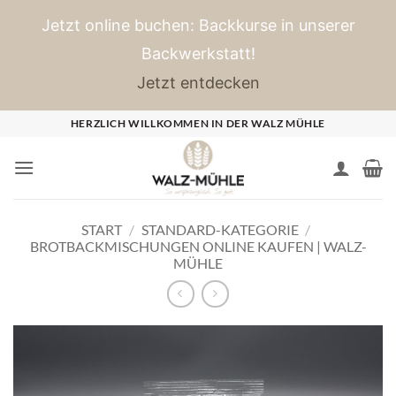
Jetzt online buchen: Backkurse in unserer
Backwerkstatt!
Jetzt entdecken
Zum
HERZLICH WILLKOMMEN IN DER WALZ MÜHLE
Inhalt
springen
START
/
STANDARD-KATEGORIE
/
BROTBACKMISCHUNGEN ONLINE KAUFEN | WALZ-
MÜHLE