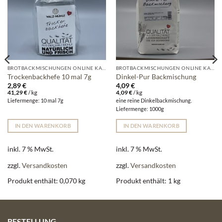
BROTBACKMISCHUNGEN ONLINE KAUFEN | WALZ-MÜHLE
BROTBACKMISCHUNGEN ONLINE KAUFEN | WALZ-MÜHLE
Trockenbackhefe 10 mal 7g
Dinkel-Pur Backmischung
2,89
€
4,09
€
41,29
€
/
kg
4,09
€
/
kg
Liefermenge: 10 mal 7g
eine reine Dinkelbackmischung.
Liefermenge: 1000g
IN DEN WARENKORB
IN DEN WARENKORB
inkl. 7 % MwSt.
inkl. 7 % MwSt.
zzgl.
Versandkosten
zzgl.
Versandkosten
Produkt enthält: 0,070
kg
Produkt enthält: 1
kg
BESTELLUNG