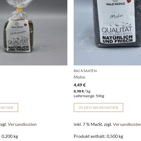
BACKSAATEN
Mohn
4,49
€
8,98
€
/
kg
g
Liefermenge: 500g
ENKORB
IN DEN WARENKORB
zzgl.
Versandkosten
inkl. 7 % MwSt.
zzgl.
Versandkoste
: 0,200
kg
Produkt enthält: 0,500
kg