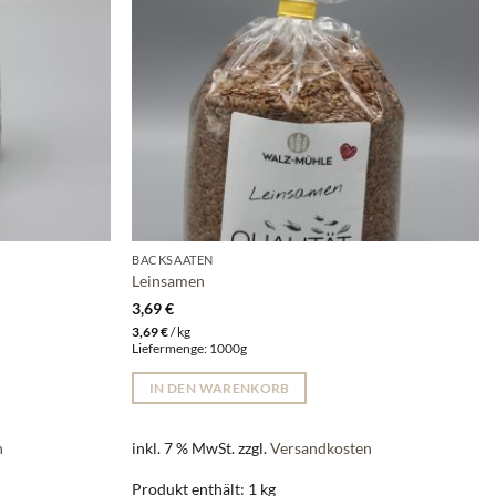
BACKSAATEN
Leinsamen
3,69
€
3,69
€
/
kg
Liefermenge: 1000g
IN DEN WARENKORB
n
inkl. 7 % MwSt.
zzgl.
Versandkosten
Produkt enthält: 1
kg