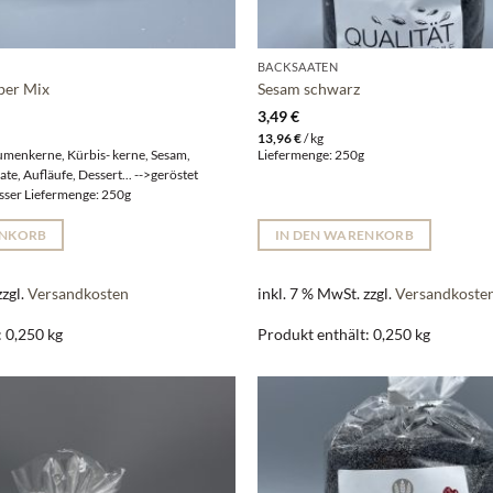
BACKSAATEN
ber Mix
Sesam schwarz
3,49
€
13,96
€
/
kg
umenkerne, Kürbis- kerne, Sesam,
Liefermenge: 250g
te, Aufläufe, Dessert... -->geröstet
sser Liefermenge: 250g
ENKORB
IN DEN WARENKORB
zzgl.
Versandkosten
inkl. 7 % MwSt.
zzgl.
Versandkoste
: 0,250
kg
Produkt enthält: 0,250
kg