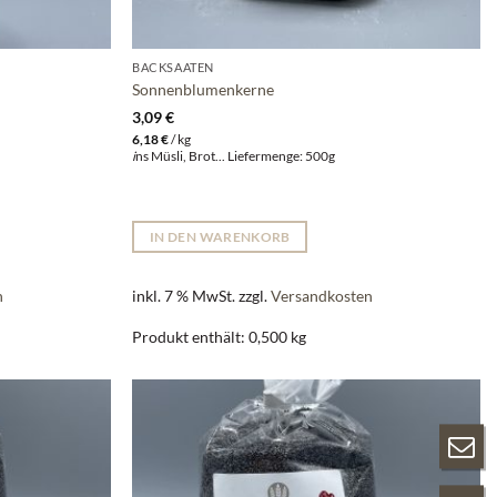
BACKSAATEN
Sonnenblumenkerne
3,09
€
6,18
€
/
kg
i
ns Müsli, Brot... Liefermenge: 500g
IN DEN WARENKORB
n
inkl. 7 % MwSt.
zzgl.
Versandkosten
Produkt enthält: 0,500
kg