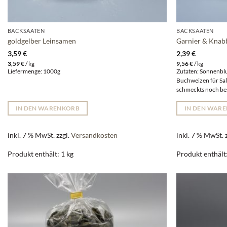
BACKSAATEN
BACKSAATEN
goldgelber Leinsamen
Garnier & Knab
3,59
€
2,39
€
3,59
€
/
kg
9,56
€
/
kg
Liefermenge: 1000g
Zutaten: Sonnenbl
Buchweizen für Sala
schmeckts noch be
IN DEN WARENKORB
IN DEN WAR
inkl. 7 % MwSt.
zzgl.
Versandkosten
inkl. 7 % MwSt.
Produkt enthält: 1
kg
Produkt enthält