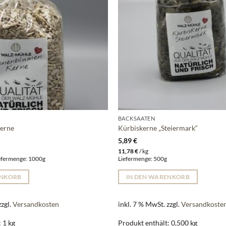
BACKSAATEN
erne
Kürbiskerne „Steiermark“
5,89
€
11,78
€
/
kg
Liefermenge: 1000g
Liefermenge: 500g
ENKORB
IN DEN WARENKORB
zzgl.
Versandkosten
inkl. 7 % MwSt.
zzgl.
Versandkoste
: 1
kg
Produkt enthält: 0,500
kg