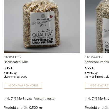
BACKSAATEN
BACKSAATEN
Backsaaten-Mix
Sonnenblumenk
3,19
€
4,99
€
6,38
€
/
kg
4,99
€
/
kg
Liefermenge: 500g
ins Müsli, Brot... 
IN DEN WARENKORB
IN DEN WAR
inkl. 7 % MwSt.
zzgl.
Versandkosten
inkl. 7 % MwSt.
Produkt enthält: 0,500
kg
Produkt enthält