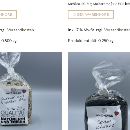
Mehl ca. 20-30g Malzaroma (1-2 EL) Lie
ENKORB
IN DEN WARENKORB
zzgl.
Versandkosten
inkl. 7 % MwSt.
zzgl.
Versandkoste
: 0,500
kg
Produkt enthält: 0,250
kg