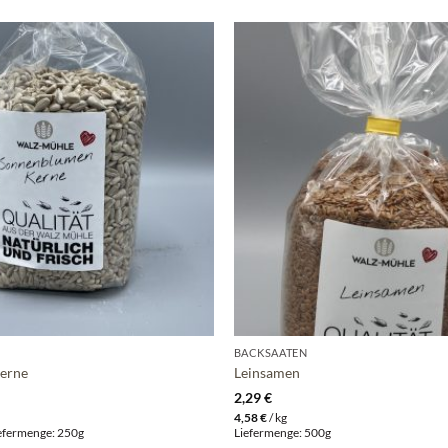
BACKSAATEN
erne
Leinsamen
2,29
€
4,58
€
/
kg
Liefermenge: 250g
Liefermenge: 500g