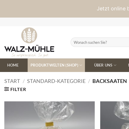
Jetzt online
Zum
Inhalt
springen
Suchen
nach:
HOME
PRODUKTWELTEN (SHOP)
ÜBER UNS
START
/
STANDARD-KATEGORIE
/
BACKSAATEN
FILTER