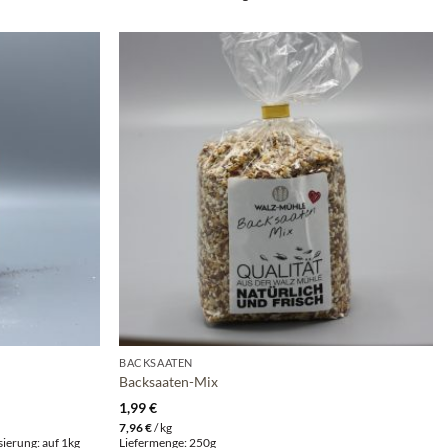
BACKSAATEN
Backsaaten-Mix
1,99
€
7,96
€
/
kg
ierung: auf 1kg
Liefermenge: 250g