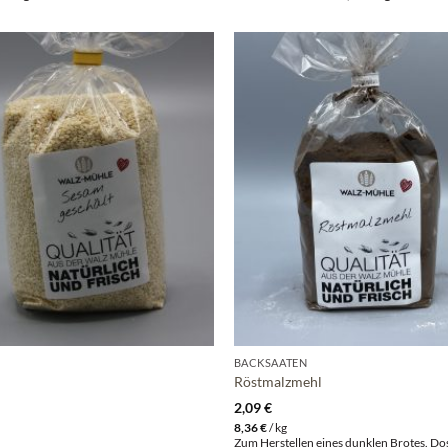
BACKSAATEN
Röstmalzmehl
2,09
€
8,36
€
/
kg
g
Zum Herstellen eines dunklen Brotes. Dos