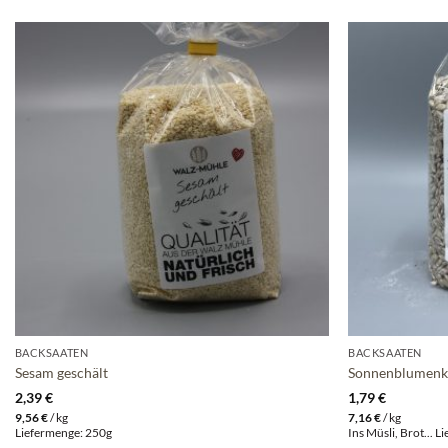
BACKSAATEN
BACKSAATEN
Sesam geschält
Sonnenblumenk
2,39
€
1,79
€
9,56
€
/
kg
7,16
€
/
kg
Liefermenge: 250g
Ins Müsli, Brot... 