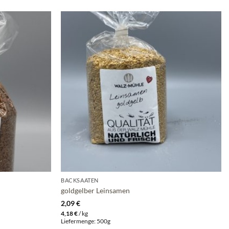
BACKSAATEN
goldgelber Leinsamen
2,09
€
4,18
€
/
kg
Liefermenge: 500g