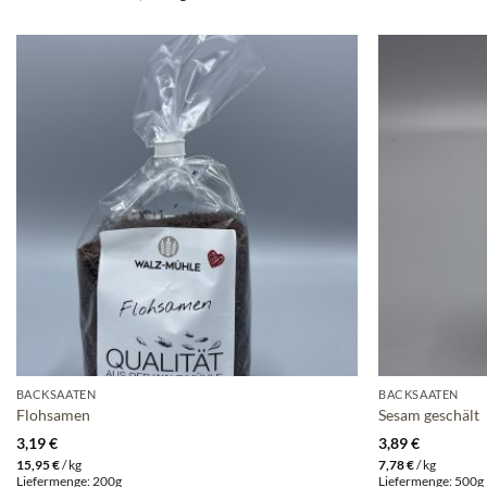
BACKSAATEN
BACKSAATEN
Flohsamen
Sesam geschält
3,19
€
3,89
€
15,95
€
/
kg
7,78
€
/
kg
Liefermenge: 200g
Liefermenge: 500