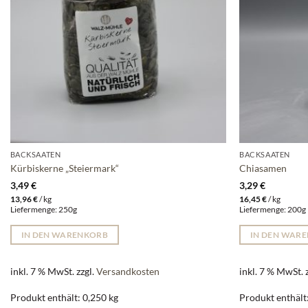
BACKSAATEN
BACKSAATEN
Kürbiskerne „Steiermark“
Chiasamen
3,49
€
3,29
€
13,96
€
/
kg
16,45
€
/
kg
Liefermenge: 250g
Liefermenge: 200
IN DEN WARENKORB
IN DEN WAR
inkl. 7 % MwSt.
zzgl.
Versandkosten
inkl. 7 % MwSt.
Produkt enthält: 0,250
kg
Produkt enthält