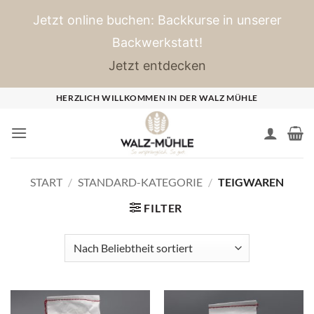
Jetzt online buchen: Backkurse in unserer
Backwerkstatt!
Jetzt entdecken
Zum
HERZLICH WILLKOMMEN IN DER WALZ MÜHLE
Inhalt
springen
START
/
STANDARD-KATEGORIE
/
TEIGWAREN
FILTER