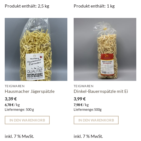
Produkt enthält: 2,5
kg
Produkt enthält: 1
kg
TEIGWAREN
TEIGWAREN
Hausmacher Jägerspätzle
Dinkel-Bauernspätzle mit Ei
3,39
€
3,99
€
6,78
€
/
kg
7,98
€
/
kg
Liefermenge: 500 g
Liefermenge:500g
IN DEN WARENKORB
IN DEN WARENKORB
inkl. 7 % MwSt.
inkl. 7 % MwSt.