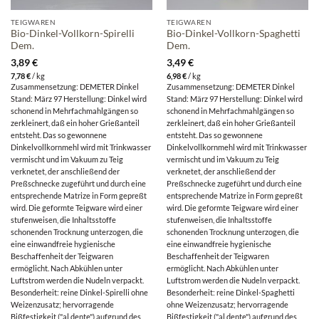
TEIGWAREN
TEIGWAREN
Bio-Dinkel-Vollkorn-Spirelli
Bio-Dinkel-Vollkorn-Spaghetti
Dem.
Dem.
3,89
€
3,49
€
7,78
€
/
kg
6,98
€
/
kg
Zusammensetzung: DEMETER Dinkel
Zusammensetzung: DEMETER Dinkel
Stand: März 97 Herstellung: Dinkel wird
Stand: März 97 Herstellung: Dinkel wird
schonend in Mehrfachmahlgängen so
schonend in Mehrfachmahlgängen so
zerkleinert, daß ein hoher Grießanteil
zerkleinert, daß ein hoher Grießanteil
entsteht. Das so gewonnene
entsteht. Das so gewonnene
Dinkelvollkornmehl wird mit Trinkwasser
Dinkelvollkornmehl wird mit Trinkwasser
vermischt und im Vakuum zu Teig
vermischt und im Vakuum zu Teig
verknetet, der anschließend der
verknetet, der anschließend der
Preßschnecke zugeführt und durch eine
Preßschnecke zugeführt und durch eine
entsprechende Matrize in Form gepreßt
entsprechende Matrize in Form gepreßt
wird. Die geformte Teigware wird einer
wird. Die geformte Teigware wird einer
stufenweisen, die Inhaltsstoffe
stufenweisen, die Inhaltsstoffe
schonenden Trocknung unterzogen, die
schonenden Trocknung unterzogen, die
eine einwandfreie hygienische
eine einwandfreie hygienische
Beschaffenheit der Teigwaren
Beschaffenheit der Teigwaren
ermöglicht. Nach Abkühlen unter
ermöglicht. Nach Abkühlen unter
Luftstrom werden die Nudeln verpackt.
Luftstrom werden die Nudeln verpackt.
Besonderheit: reine Dinkel-Spirelli ohne
Besonderheit: reine Dinkel-Spaghetti
Weizenzusatz; hervorragende
ohne Weizenzusatz; hervorragende
Bißfestigkeit ("al dente") aufgrund des
Bißfestigkeit ("al dente") aufgrund des