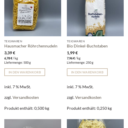
TEIGWAREN
TEIGWAREN
Hausmacher Röhrchennudeln
Bio Dinkel-Buchstaben
3,39
€
1,99
€
6,78
€
/
kg
7,96
€
/
kg
Liefermenge: 500 g
Liefermenge: 250 g
IN DEN WARENKORB
IN DEN WARENKORB
inkl. 7 % MwSt.
inkl. 7 % MwSt.
zzgl.
Versandkosten
zzgl.
Versandkosten
Produkt enthält: 0,500
kg
Produkt enthält: 0,250
kg