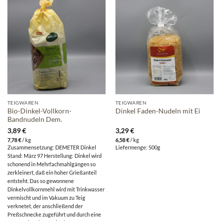
TEIGWAREN
TEIGWAREN
Bio-Dinkel-Vollkorn-
Dinkel Faden-Nudeln mit Ei
Bandnudeln Dem.
3,89
€
3,29
€
7,78
€
/
kg
6,58
€
/
kg
Zusammensetzung: DEMETER Dinkel
Liefermenge: 500g
Stand: März 97 Herstellung: Dinkel wird
schonend in Mehrfachmahlgängen so
zerkleinert, daß ein hoher Grießanteil
entsteht. Das so gewonnene
Dinkelvollkornmehl wird mit Trinkwasser
vermischt und im Vakuum zu Teig
verknetet, der anschließend der
Preßschnecke zugeführt und durch eine