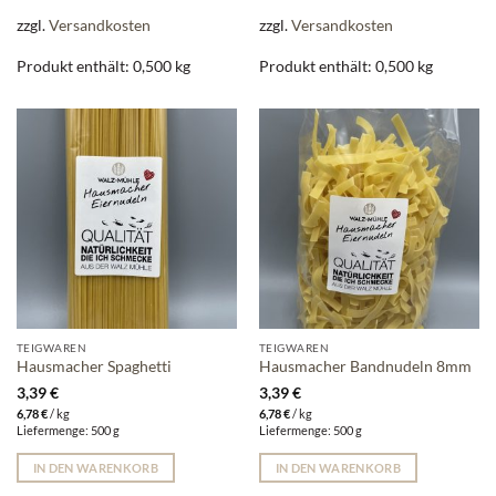
zzgl.
Versandkosten
zzgl.
Versandkosten
Produkt enthält: 0,500
kg
Produkt enthält: 0,500
kg
TEIGWAREN
TEIGWAREN
Hausmacher Spaghetti
Hausmacher Bandnudeln 8mm
3,39
€
3,39
€
6,78
€
/
kg
6,78
€
/
kg
Liefermenge: 500 g
Liefermenge: 500 g
IN DEN WARENKORB
IN DEN WARENKORB