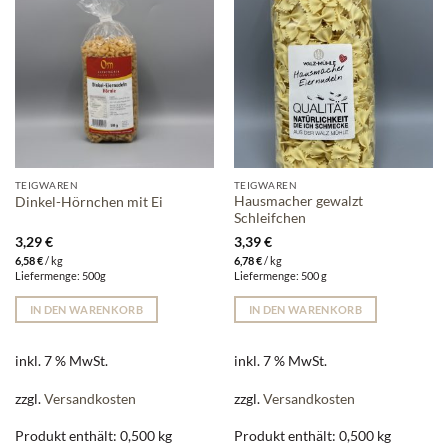
TEIGWAREN
TEIGWAREN
Hausmacher gewalzt
Dinkel-Hörnchen mit Ei
Schleifchen
3,29
€
3,39
€
6,58
€
/
kg
6,78
€
/
kg
Liefermenge: 500g
Liefermenge: 500 g
IN DEN WARENKORB
IN DEN WARENKORB
inkl. 7 % MwSt.
inkl. 7 % MwSt.
zzgl.
Versandkosten
zzgl.
Versandkosten
Produkt enthält: 0,500
kg
Produkt enthält: 0,500
kg