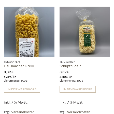
TEIGWAREN
TEIGWAREN
Hausmacher Drelli
Schupfnudeln
3,39
€
3,39
€
6,78
€
/
kg
6,78
€
/
kg
Liefermenge: 500 g
Liefermenge: 500 g
IN DEN WARENKORB
IN DEN WARENKORB
inkl. 7 % MwSt.
inkl. 7 % MwSt.
zzgl.
Versandkosten
zzgl.
Versandkosten