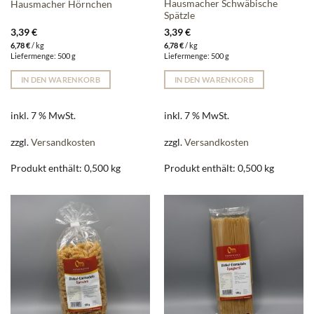
Hausmacher Schwäbische
Hausmacher Hörnchen
Spätzle
3,39
€
3,39
€
6,78
€
/
kg
6,78
€
/
kg
Liefermenge: 500 g
Liefermenge: 500 g
IN DEN WARENKORB
IN DEN WARENKORB
inkl. 7 % MwSt.
inkl. 7 % MwSt.
zzgl.
Versandkosten
zzgl.
Versandkosten
Produkt enthält: 0,500
kg
Produkt enthält: 0,500
kg