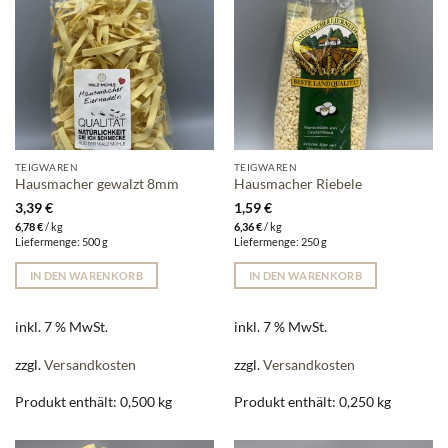
TEIGWAREN
TEIGWAREN
Hausmacher gewalzt 8mm
Hausmacher Riebele
3,39
€
1,59
€
6,78
€
/
kg
6,36
€
/
kg
Liefermenge: 500 g
Liefermenge: 250 g
IN DEN WARENKORB
IN DEN WARENKORB
inkl. 7 % MwSt.
inkl. 7 % MwSt.
zzgl.
Versandkosten
zzgl.
Versandkosten
Produkt enthält: 0,500
kg
Produkt enthält: 0,250
kg