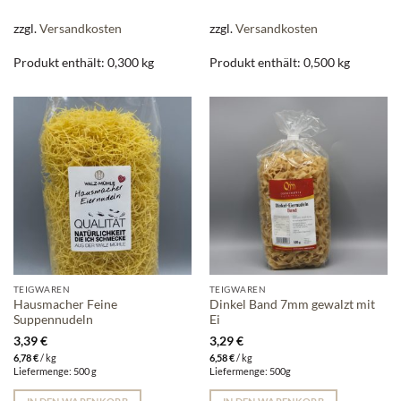
zzgl.
Versandkosten
zzgl.
Versandkosten
Produkt enthält: 0,300
kg
Produkt enthält: 0,500
kg
TEIGWAREN
TEIGWAREN
Hausmacher Feine
Dinkel Band 7mm gewalzt mit
Suppennudeln
Ei
3,39
€
3,29
€
6,78
€
/
kg
6,58
€
/
kg
Liefermenge: 500 g
Liefermenge: 500g