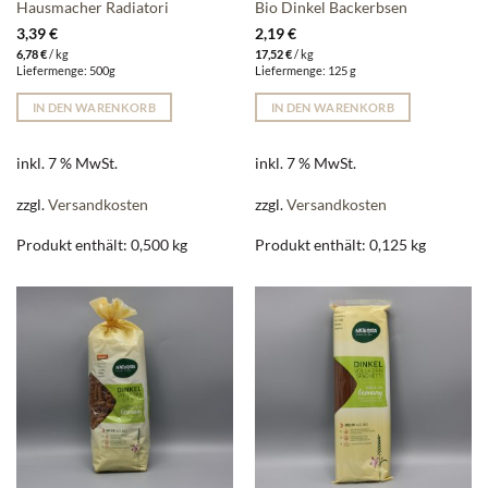
Hausmacher Radiatori
Bio Dinkel Backerbsen
3,39
€
2,19
€
6,78
€
/
kg
17,52
€
/
kg
Liefermenge: 500g
Liefermenge: 125 g
IN DEN WARENKORB
IN DEN WARENKORB
inkl. 7 % MwSt.
inkl. 7 % MwSt.
zzgl.
Versandkosten
zzgl.
Versandkosten
Produkt enthält: 0,500
kg
Produkt enthält: 0,125
kg