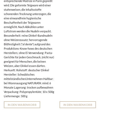
entsprechende Matrize in Form gepreßt
wird. Die geformte Teigware wird einer
stufenweisen, die Inhaltsstoffe
schonenden Trocknung unterzogen, die
eine einwandfreie hygienische
Beschaffenheit der Teigwaren
ermöglicht. Nach Abkühlen unter
Luftstrom werden die Nudeln verpackt.
Besonderheit: reine Dinkel-Bandnudeln
ohne Weizenzusatz; hervorragende
Bißfestigkeit ("al dente") aufgrund des
Produktions-Know-hows des deutschen
Herstellers; ohne Ei Verwendung: Pasta-
Gerichte für jeden Geschmack, (nicht nur)
geeignet für Menschen, die keinen
Weizen, aber Dinkel essen dürfen.
Herkunft: Rohstoff: deutscher Dinkel
Hersteller: Schwäbisches
mittelständischesUnternehmen Haltbar:
bei Warenausgang NATURATA: mind. 6
Monate Lagerung: trocken aufbewahren
Verpackung: Polypropylentüte; 10 x 500g
Liefermenge: 500 g
IN DEN WARENKORB
IN DEN WARENKORB