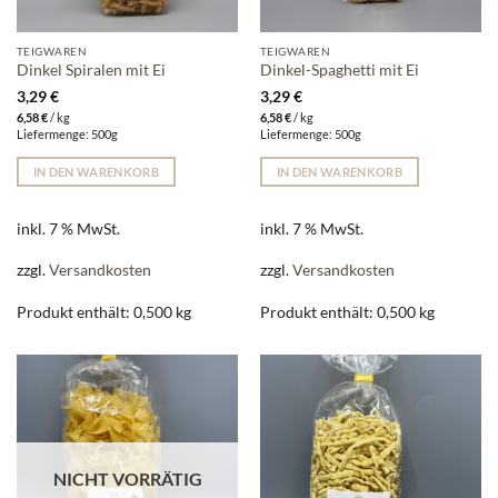
TEIGWAREN
TEIGWAREN
Dinkel Spiralen mit Ei
Dinkel-Spaghetti mit Ei
3,29
€
3,29
€
6,58
€
/
kg
6,58
€
/
kg
Liefermenge: 500g
Liefermenge: 500g
IN DEN WARENKORB
IN DEN WARENKORB
inkl. 7 % MwSt.
inkl. 7 % MwSt.
zzgl.
Versandkosten
zzgl.
Versandkosten
Produkt enthält: 0,500
kg
Produkt enthält: 0,500
kg
NICHT VORRÄTIG