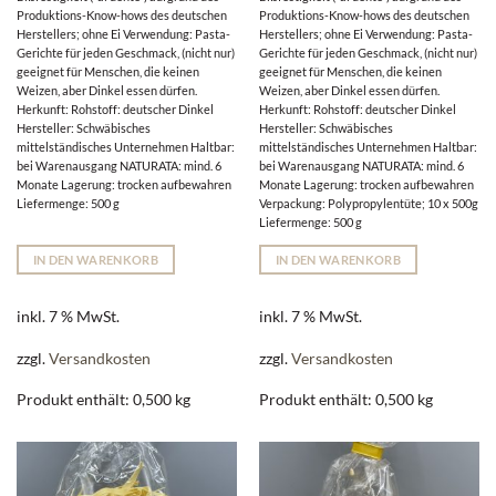
Produktions-Know-hows des deutschen
Produktions-Know-hows des deutschen
Herstellers; ohne Ei Verwendung: Pasta-
Herstellers; ohne Ei Verwendung: Pasta-
Gerichte für jeden Geschmack, (nicht nur)
Gerichte für jeden Geschmack, (nicht nur)
geeignet für Menschen, die keinen
geeignet für Menschen, die keinen
Weizen, aber Dinkel essen dürfen.
Weizen, aber Dinkel essen dürfen.
Herkunft: Rohstoff: deutscher Dinkel
Herkunft: Rohstoff: deutscher Dinkel
Hersteller: Schwäbisches
Hersteller: Schwäbisches
mittelständisches Unternehmen Haltbar:
mittelständisches Unternehmen Haltbar:
bei Warenausgang NATURATA: mind. 6
bei Warenausgang NATURATA: mind. 6
Monate Lagerung: trocken aufbewahren
Monate Lagerung: trocken aufbewahren
Liefermenge: 500 g
Verpackung: Polypropylentüte; 10 x 500g
Liefermenge: 500 g
IN DEN WARENKORB
IN DEN WARENKORB
inkl. 7 % MwSt.
inkl. 7 % MwSt.
zzgl.
Versandkosten
zzgl.
Versandkosten
Produkt enthält: 0,500
kg
Produkt enthält: 0,500
kg