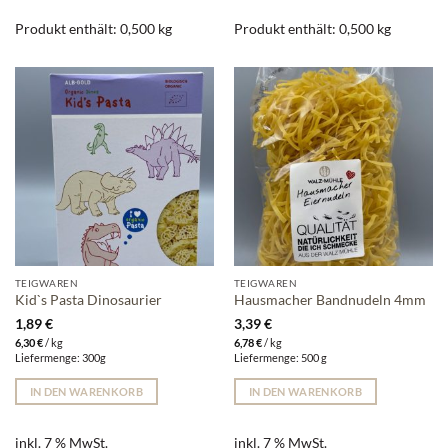
Produkt enthält: 0,500
kg
Produkt enthält: 0,500
kg
TEIGWAREN
TEIGWAREN
Kid`s Pasta Dinosaurier
Hausmacher Bandnudeln 4mm
1,89
€
3,39
€
6,30
€
/
kg
6,78
€
/
kg
Liefermenge: 300g
Liefermenge: 500 g
IN DEN WARENKORB
IN DEN WARENKORB
inkl. 7 % MwSt.
inkl. 7 % MwSt.