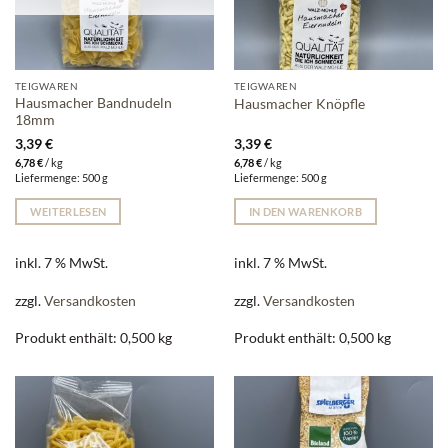
TEIGWAREN
TEIGWAREN
Hausmacher Bandnudeln
Hausmacher Knöpfle
18mm
3,39
€
3,39
€
6,78
€
/
kg
6,78
€
/
kg
Liefermenge: 500 g
Liefermenge: 500 g
WEITERLESEN
IN DEN WARENKORB
inkl. 7 % MwSt.
inkl. 7 % MwSt.
zzgl.
Versandkosten
zzgl.
Versandkosten
Produkt enthält: 0,500
kg
Produkt enthält: 0,500
kg