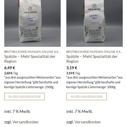
BROTBACKMISCHUNGEN ONLINE KAUFEN | WALZ-MÜHLE
BROTBACKMISCHUNGEN ONLINE KAUFEN | WALZ-MÜHLE
Spätzle – Mehl Spezialität der
Spätzle – Mehl Spezialität der
Region
Region
6,49
€
3,19
€
2,60
€
/
kg
3,19
€
/
kg
*aus drei ausgesuchten Weizenarten *aus
*aus drei ausgesuchten Weizenarten *aus
eigener Herstellung *gibt herzhafte und
eigener Herstellung *gibt herzhafte und
kernige Spätzle Liefermenge: 2500g
kernige Spätzle Liefermenge: 1000g
IN DEN WARENKORB
IN DEN WARENKORB
inkl. 7 % MwSt.
inkl. 7 % MwSt.
zzgl.
Versandkosten
zzgl.
Versandkosten