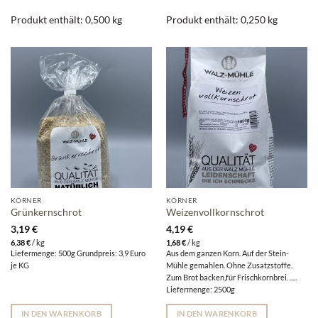
Produkt enthält: 0,500
kg
Produkt enthält: 0,250
kg
KÖRNER
KÖRNER
Grünkernschrot
Weizenvollkornschrot
3,19
€
4,19
€
6,38
€
/
kg
1,68
€
/
kg
Liefermenge: 500g Grundpreis: 3,9 Euro
Aus dem ganzen Korn. Auf der Stein-
je KG
Mühle gemahlen. Ohne Zusatzstoffe.
Zum Brot backen,für Frischkornbrei. .....
Liefermenge: 2500g
IN DEN WARENKORB
IN DEN WARENKORB