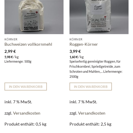
KÖRNER
KÖRNER
Buchweizen vollkornmehl
Roggen-Körner
2,99
€
3,99
€
5,98
€
/
kg
1,60
€
/
kg
Liefermenge: 500g
Speisefertig gereinigter Roggen, für
Frischkornbrei, Sprießgetreide, zum
Schroten und Mahlen,.... Liefermenge:
2500g
IN DEN WARENKORB
IN DEN WARENKORB
inkl. 7 % MwSt.
inkl. 7 % MwSt.
zzgl.
Versandkosten
zzgl.
Versandkosten
Produkt enthält: 0,5
kg
Produkt enthält: 2,5
kg