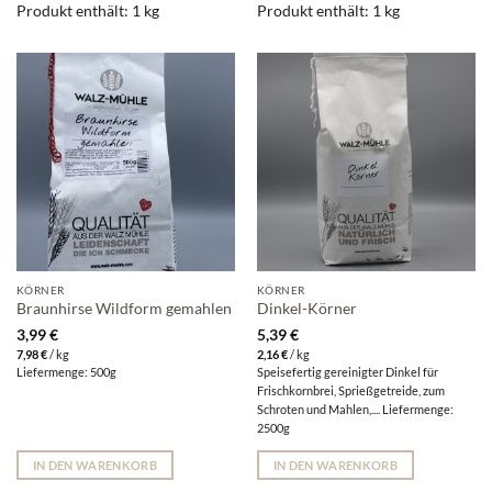
Produkt enthält: 1
kg
Produkt enthält: 1
kg
KÖRNER
KÖRNER
Braunhirse Wildform gemahlen
Dinkel-Körner
3,99
€
5,39
€
7,98
€
/
kg
2,16
€
/
kg
Liefermenge: 500g
Speisefertig gereinigter Dinkel für
Frischkornbrei, Sprießgetreide, zum
Schroten und Mahlen,.... Liefermenge:
2500g
IN DEN WARENKORB
IN DEN WARENKORB