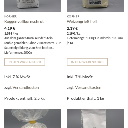
KÖRNER
KÖRNER
Roggenvollkornschrot
Weizengrieß hell
4,19
€
2,19
€
1,68
€
/
kg
2,19
€
/
kg
Aus dem ganzen Korn. Auf der Stein-
Liefermenge: 1000g Grundpreis: 1,3 Euro
Mühle gemahlen. Ohne Zusatzstoffe. Zur
je KG
Sauerteigbildung, zum Brot backen,...
Liefermenge: 2500g
IN DEN WARENKORB
IN DEN WARENKORB
inkl. 7 % MwSt.
inkl. 7 % MwSt.
zzgl.
Versandkosten
zzgl.
Versandkosten
Produkt enthält: 2,5
kg
Produkt enthält: 1
kg