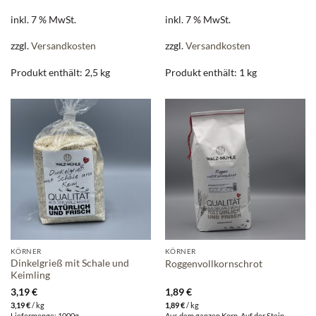
inkl. 7 % MwSt.
inkl. 7 % MwSt.
zzgl.
Versandkosten
zzgl.
Versandkosten
Produkt enthält: 2,5
kg
Produkt enthält: 1
kg
KÖRNER
KÖRNER
Dinkelgrieß mit Schale und
Roggenvollkornschrot
Keimling
3,19
€
1,89
€
3,19
€
/
kg
1,89
€
/
kg
Liefermenge: 1000g
Aus dem ganzen Korn. Auf der Stein-