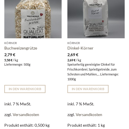
KÖRNER
KÖRNER
Buchweizengrütze
Dinkel-Körner
2,79
€
2,69
€
5,58
€
/
kg
2,69
€
/
kg
Liefermenge: 500g
Speisefertig gereinigter Dinkel für
Frischkornbrei, Sprießgetreide, zum
Schroten und Mahlen,.... Liefermenge:
1000g
IN DEN WARENKORB
IN DEN WARENKORB
inkl. 7 % MwSt.
inkl. 7 % MwSt.
zzgl.
Versandkosten
zzgl.
Versandkosten
Produkt enthält: 0,500
kg
Produkt enthält: 1
kg