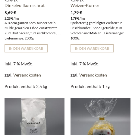
KÖRNER
KÖRNER
Dinkelvollkornschrot
Weizen-Körner
5,69
€
1,79
€
2,28
€
/
kg
1,79
€
/
kg
Aus dem ganzen Korn. Auf der Stein-
Speisefertig gereinigter Weizen für
Mühle gemahlen. Ohne Zusatzstoffe.
Frischkornbrei, Sprießgetreide, zum
Zum Brot backen, für Frischkornbrei, ......
Schroten und Mahlen ... Liefermenge:
Liefermenge: 2500g
1000g
IN DEN WARENKORB
IN DEN WARENKORB
inkl. 7 % MwSt.
inkl. 7 % MwSt.
zzgl.
Versandkosten
zzgl.
Versandkosten
Produkt enthält: 2,5
kg
Produkt enthält: 1
kg