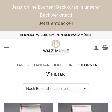
Jetzt online buchen: Backkurse in unserer
Backwerkstatt!
Jetzt entdecken
Zum
HERZLICH WILLKOMMEN IN DER WALZ MÜHLE
Inhalt
springen
START
/
STANDARD-KATEGORIE
/
KÖRNER
FILTER