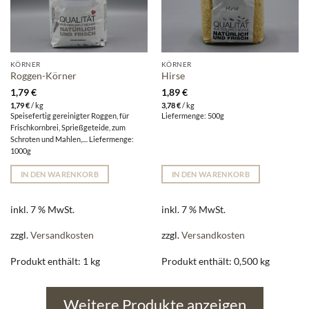
KÖRNER
KÖRNER
Roggen-Körner
Hirse
1,79
€
1,89
€
1,79
€
/
kg
3,78
€
/
kg
Speisefertig gereinigter Roggen, für
Liefermenge: 500g
Frischkornbrei, Sprießgeteide, zum
Schroten und Mahlen,.... Liefermenge:
1000g
IN DEN WARENKORB
IN DEN WARENKORB
inkl. 7 % MwSt.
inkl. 7 % MwSt.
zzgl.
Versandkosten
zzgl.
Versandkosten
Produkt enthält: 1
kg
Produkt enthält: 0,500
kg
Weitere Produkte anzeigen