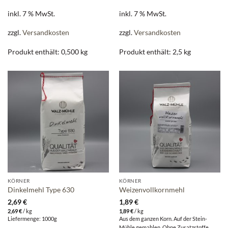
inkl. 7 % MwSt.
inkl. 7 % MwSt.
zzgl.
Versandkosten
zzgl.
Versandkosten
Produkt enthält: 0,500
kg
Produkt enthält: 2,5
kg
KÖRNER
KÖRNER
Dinkelmehl Type 630
Weizenvollkornmehl
2,69
€
1,89
€
2,69
€
/
kg
1,89
€
/
kg
Liefermenge: 1000g
Aus dem ganzen Korn. Auf der Stein-
Mühle gemahlen. Ohne Zusatzstoffe.