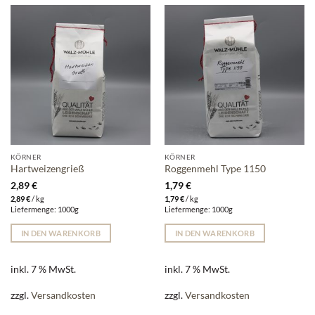
KÖRNER
KÖRNER
Hartweizengrieß
Roggenmehl Type 1150
2,89
€
1,79
€
2,89
€
/
kg
1,79
€
/
kg
Liefermenge: 1000g
Liefermenge: 1000g
IN DEN WARENKORB
IN DEN WARENKORB
inkl. 7 % MwSt.
inkl. 7 % MwSt.
zzgl.
Versandkosten
zzgl.
Versandkosten