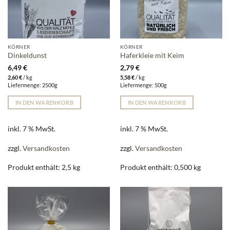
KÖRNER
KÖRNER
Dinkeldunst
Haferkleie mit Keim
6,49
€
2,79
€
2,60
€
/
kg
5,58
€
/
kg
Liefermenge: 2500g
Liefermenge: 500g
IN DEN WARENKORB
IN DEN WARENKORB
inkl. 7 % MwSt.
inkl. 7 % MwSt.
zzgl.
Versandkosten
zzgl.
Versandkosten
Produkt enthält: 2,5
kg
Produkt enthält: 0,500
kg