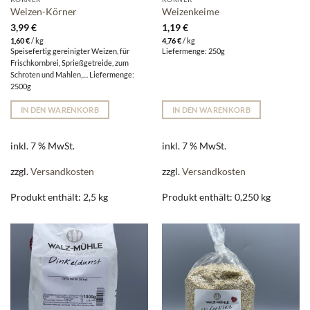
Weizen-Körner
Weizenkeime
3,99
€
1,19
€
1,60
€
/
kg
4,76
€
/
kg
Speisefertig gereinigter Weizen, für
Liefermenge: 250g
Frischkornbrei, Sprießgetreide, zum
Schroten und Mahlen,.... Liefermenge:
2500g
IN DEN WARENKORB
IN DEN WARENKORB
inkl. 7 % MwSt.
inkl. 7 % MwSt.
zzgl.
Versandkosten
zzgl.
Versandkosten
Produkt enthält: 2,5
kg
Produkt enthält: 0,250
kg