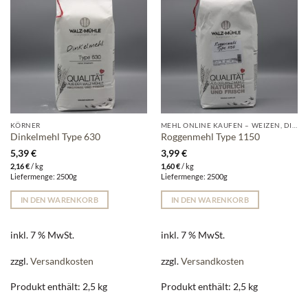
KÖRNER
MEHL ONLINE KAUFEN – WEIZEN, DINKEL, ROGGEN & MEHR DIREKT VON DER MÜHLE
Dinkelmehl Type 630
Roggenmehl Type 1150
5,39
€
3,99
€
2,16
€
/
kg
1,60
€
/
kg
Liefermenge: 2500g
Liefermenge: 2500g
IN DEN WARENKORB
IN DEN WARENKORB
inkl. 7 % MwSt.
inkl. 7 % MwSt.
zzgl.
Versandkosten
zzgl.
Versandkosten
Produkt enthält: 2,5
kg
Produkt enthält: 2,5
kg