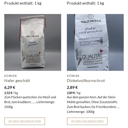
Produkt enthält: 1
kg
Produkt enthält: 1
kg
KÖRNER
KÖRNER
Hafer geschält
Dinkelvollkornschrot
6,29
€
2,89
€
2,52
€
/
kg
2,89
€
/
kg
Zum Flocken quetschen, ins Müsli und
Aus dem ganzen Korn. Auf der Stein-
Brot, zum knabbern, ....... Liefermenge:
Mühle gemahlen. Ohne Zusatzstoffe.
2500g
Zum Brot backen, für Frischkornbrei, ....
Liefermenge: 1000g
IN DEN WARENKORB
IN DEN WARENKORB