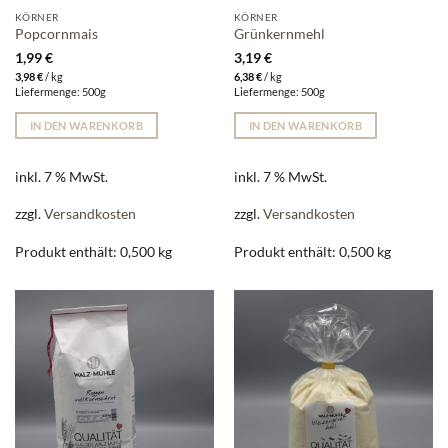
KÖRNER
KÖRNER
Popcornmais
Grünkernmehl
1,99
€
3,19
€
3,98
€
/
kg
6,38
€
/
kg
Liefermenge: 500g
Liefermenge: 500g
IN DEN WARENKORB
IN DEN WARENKORB
inkl. 7 % MwSt.
inkl. 7 % MwSt.
zzgl.
Versandkosten
zzgl.
Versandkosten
Produkt enthält: 0,500
kg
Produkt enthält: 0,500
kg