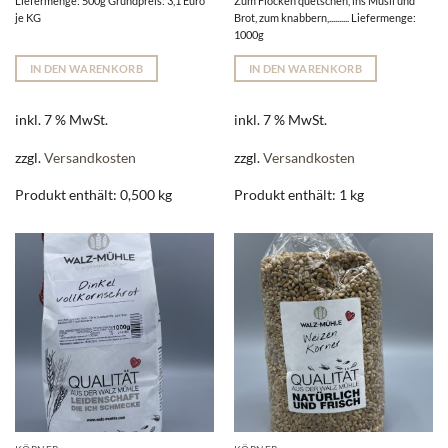
Liefermenge: 500g Grundpreis: 3,1 Euro
Zum Flocken quetschen, ins Müsli und
je KG
Brot, zum knabbern,.......... Liefermenge:
1000g
IN DEN WARENKORB
IN DEN WARENKORB
inkl. 7 % MwSt.
inkl. 7 % MwSt.
zzgl.
Versandkosten
zzgl.
Versandkosten
Produkt enthält: 0,500
kg
Produkt enthält: 1
kg