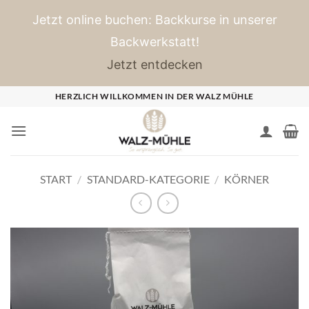
Jetzt online buchen: Backkurse in unserer
Backwerkstatt!
Jetzt entdecken
Zum
HERZLICH WILLKOMMEN IN DER WALZ MÜHLE
Inhalt
springen
START
/
STANDARD-KATEGORIE
/
KÖRNER