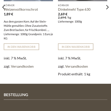
KÖRNER
KÖRNER
Weizenvollkornschrot
Dinkelmehl Type 630
1,89
€
2,69
€
2,69
€
/
kg
Aus dem ganzen Korn. Auf der Stein-
Liefermenge: 1000g
Mühle gemahlen. Ohne Zusatzstoffe.
Zum Brot backen, für Frischkornbrei. ....
Liefermenge: 1000g Grundpreis: 1 Euro je
KG
IN DEN WARENKORB
IN DEN WARENKORB
inkl. 7 % MwSt.
inkl. 7 % MwSt.
zzgl.
Versandkosten
zzgl.
Versandkosten
Produkt enthält: 1
kg
BESTELLUNG