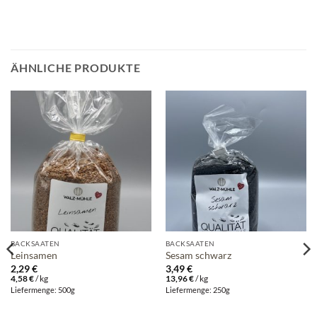
ÄHNLICHE PRODUKTE
BACKSAATEN
BACKSAATEN
Leinsamen
Sesam schwarz
2,29
€
3,49
€
4,58
€
/
kg
13,96
€
/
kg
Liefermenge: 500g
Liefermenge: 250g