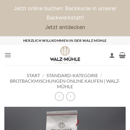
Jetzt online buchen: Backkurse in unserer
Backwerkstatt!
Jetzt entdecken
Zum
HERZLICH WILLKOMMEN IN DER WALZ MÜHLE
Inhalt
springen
START
/
STANDARD-KATEGORIE
/
BROTBACKMISCHUNGEN ONLINE KAUFEN | WALZ-
MÜHLE