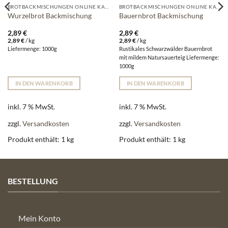
BROTBACKMISCHUNGEN ONLINE KAUFEN | WALZ-MÜHLE
BROTBACKMISCHUNGEN ONLINE KAUFEN | WALZ-MÜHLE
Wurzelbrot Backmischung
Bauernbrot Backmischung
2,89
€
2,89
€
2,89
€
/
kg
2,89
€
/
kg
Liefermenge: 1000g
Rustikales Schwarzwälder Bauernbrot
mit mildem Natursauerteig Liefermenge:
1000g
IN DEN WARENKORB
IN DEN WARENKORB
inkl. 7 % MwSt.
inkl. 7 % MwSt.
zzgl.
Versandkosten
zzgl.
Versandkosten
Produkt enthält: 1
kg
Produkt enthält: 1
kg
BESTELLUNG
Mein Konto