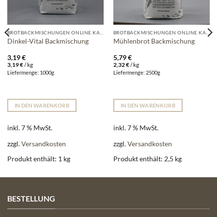
BROTBACKMISCHUNGEN ONLINE KAUFEN | WALZ-MÜHLE
BROTBACKMISCHUNGEN ONLINE KAUFEN | WALZ-MÜHLE
Dinkel-Vital Backmischung
Mühlenbrot Backmischung
3,19
€
5,79
€
3,19
€
/
kg
2,32
€
/
kg
Liefermenge: 1000g
Liefermenge: 2500g
IN DEN WARENKORB
IN DEN WARENKORB
inkl. 7 % MwSt.
inkl. 7 % MwSt.
zzgl.
Versandkosten
zzgl.
Versandkosten
Produkt enthält: 1
kg
Produkt enthält: 2,5
kg
BESTELLUNG