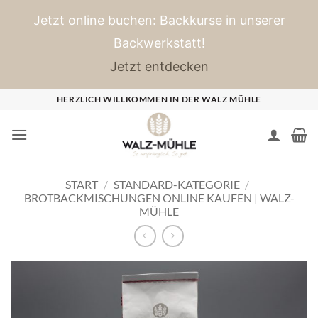
Jetzt online buchen: Backkurse in unserer
Backwerkstatt!
Jetzt entdecken
Zum
HERZLICH WILLKOMMEN IN DER WALZ MÜHLE
Inhalt
springen
START
/
STANDARD-KATEGORIE
/
BROTBACKMISCHUNGEN ONLINE KAUFEN | WALZ-
MÜHLE