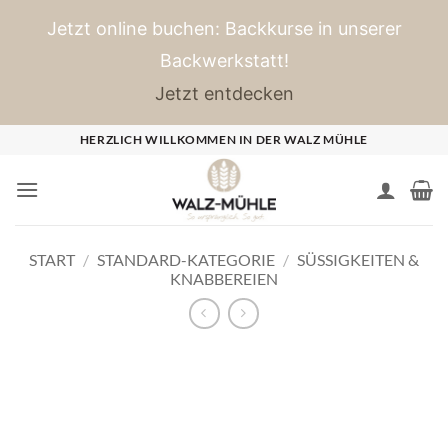
Jetzt online buchen: Backkurse in unserer
Backwerkstatt!
Jetzt entdecken
Zum
HERZLICH WILLKOMMEN IN DER WALZ MÜHLE
Inhalt
springen
START
/
STANDARD-KATEGORIE
/
SÜSSIGKEITEN & K
NABBEREIEN