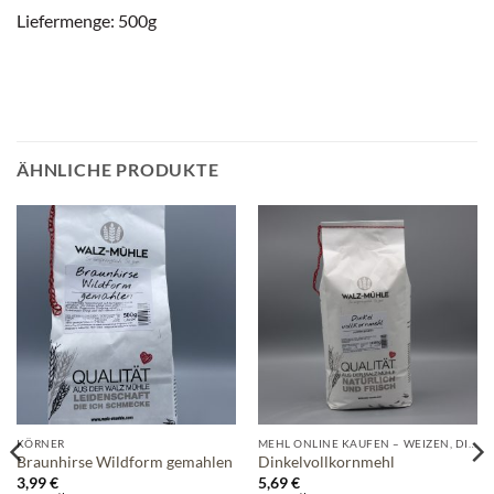
Liefermenge: 500g
ÄHNLICHE PRODUKTE
KÖRNER
MEHL ONLINE KAUFEN – WEIZEN, DINKEL, ROGGEN & MEHR DIREKT VON DER MÜHLE
Braunhirse Wildform gemahlen
Dinkelvollkornmehl
3,99
€
5,69
€