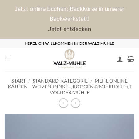
Jetzt online buchen: Backkurse in unserer
Backwerkstatt!
Jetzt entdecken
Zum
HERZLICH WILLKOMMEN IN DER WALZ MÜHLE
Inhalt
springen
START
/
STANDARD-KATEGORIE
/
MEHL ONLINE
KAUFEN – WEIZEN, DINKEL, ROGGEN & MEHR DIREKT
VON DER MÜHLE