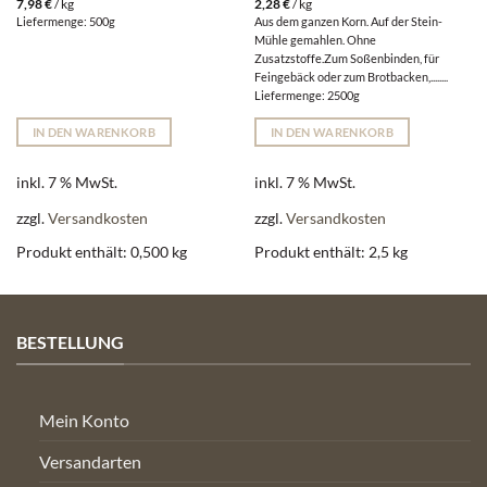
7,98
€
/
kg
2,28
€
/
kg
Liefermenge: 500g
Aus dem ganzen Korn. Auf der Stein-
Mühle gemahlen. Ohne
Zusatzstoffe.Zum Soßenbinden, für
Feingebäck oder zum Brotbacken,........
Liefermenge: 2500g
IN DEN WARENKORB
IN DEN WARENKORB
inkl. 7 % MwSt.
inkl. 7 % MwSt.
zzgl.
Versandkosten
zzgl.
Versandkosten
Produkt enthält: 0,500
kg
Produkt enthält: 2,5
kg
BESTELLUNG
Mein Konto
Versandarten