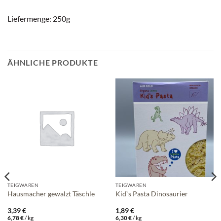
Liefermenge: 250g
ÄHNLICHE PRODUKTE
TEIGWAREN
TEIGWAREN
Hausmacher gewalzt Täschle
Kid`s Pasta Dinosaurier
3,39
€
1,89
€
6,78
€
/
kg
6,30
€
/
kg