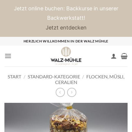
Jetzt online buchen: Backkurse in unserer
Backwerkstatt!
Jetzt entdecken
Zum
HERZLICH WILLKOMMEN IN DER WALZ MÜHLE
Inhalt
springen
START
/
STANDARD-KATEGORIE
/
FLOCKEN, MÜSLI,
CERALIEN