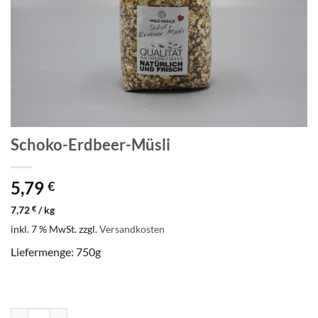
Schoko-Erdbeer-Müsli
5,79
€
7,72
€
/
kg
inkl. 7 % MwSt.
zzgl.
Versandkosten
Liefermenge: 750g
Schoko-Erdbeer-Müsli Menge