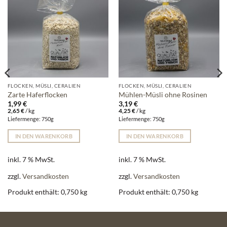
FLOCKEN, MÜSLI, CERALIEN
FLOCKEN, MÜSLI, CERALIEN
Zarte Haferflocken
Mühlen-Müsli ohne Rosinen
1,99
€
3,19
€
2,65
€
/
kg
4,25
€
/
kg
Liefermenge: 750g
Liefermenge: 750g
IN DEN WARENKORB
IN DEN WARENKORB
inkl. 7 % MwSt.
inkl. 7 % MwSt.
zzgl.
Versandkosten
zzgl.
Versandkosten
Produkt enthält: 0,750
kg
Produkt enthält: 0,750
kg