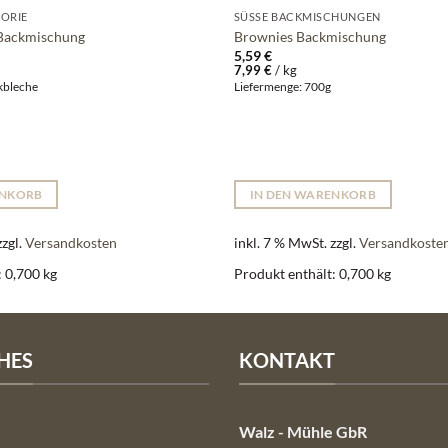
ORIE
SÜSSE BACKMISCHUNGEN
Backmischung
Brownies Backmischung
5,59
€
7,99
€
/
kg
ckbleche
Liefermenge: 700g
ENKORB
IN DEN WARENKORB
zzgl.
Versandkosten
inkl. 7 % MwSt.
zzgl.
Versandkoste
: 0,700
kg
Produkt enthält: 0,700
kg
HES
KONTAKT
Walz - Mühle GbR