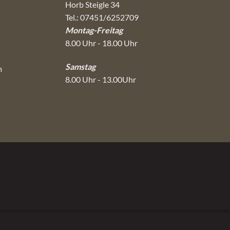
Horb Steigle 34
Tel.: 07451/6252709
Montag-Freitag
8.00 Uhr - 18.00 Uhr
Samstag
m
8.00 Uhr - 13.00Uhr