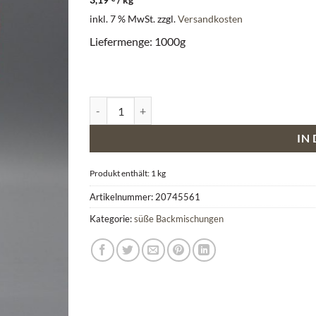
inkl. 7 % MwSt.
zzgl.
Versandkosten
Liefermenge: 1000g
Hefezopf Backmischung Menge
IN
Produkt enthält: 1
kg
Artikelnummer:
20745561
Kategorie:
süße Backmischungen