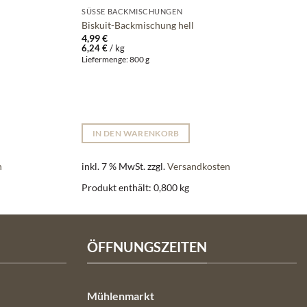
SÜSSE BACKMISCHUNGEN
Biskuit-Backmischung hell
4,99
€
6,24
€
/
kg
Liefermenge: 800 g
IN DEN WARENKORB
n
inkl. 7 % MwSt.
zzgl.
Versandkosten
Produkt enthält: 0,800
kg
ÖFFNUNGSZEITEN
Mühlenmarkt