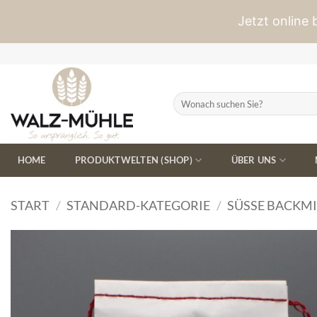
Jetzt online
Zum
Inhalt
springen
Suchen
nach:
HOME
PRODUKTWELTEN (SHOP)
ÜBER UNS
START
/
STANDARD-KATEGORIE
/
SÜSSE BACKM