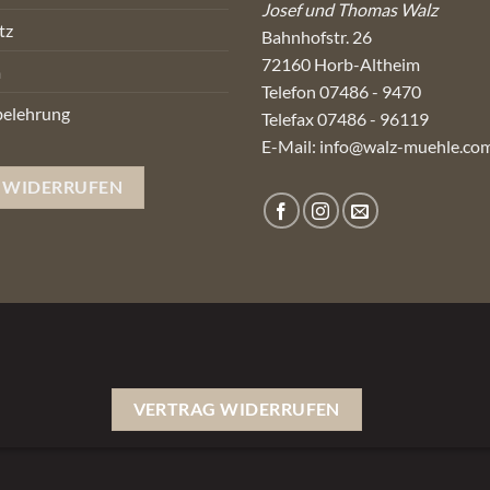
Josef und Thomas Walz
tz
Bahnhofstr. 26
72160 Horb-Altheim
m
Telefon 07486 - 9470
belehrung
Telefax 07486 - 96119
E-Mail:
info@walz-muehle.co
 WIDERRUFEN
VERTRAG WIDERRUFEN