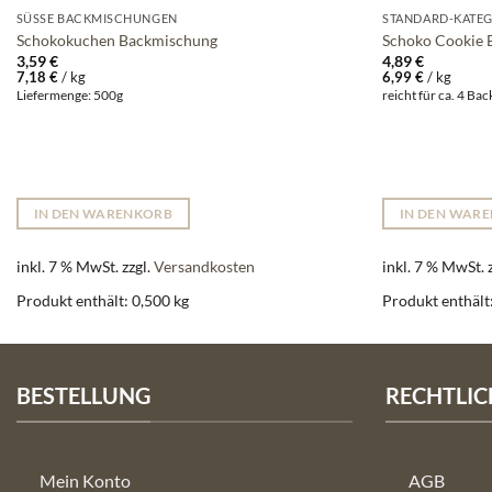
SÜSSE BACKMISCHUNGEN
STANDARD-KATEG
Schokokuchen Backmischung
Schoko Cookie 
3,59
€
4,89
€
7,18
€
/
kg
6,99
€
/
kg
Liefermenge: 500g
reicht für ca. 4 Ba
IN DEN WARENKORB
IN DEN WAR
inkl. 7 % MwSt.
zzgl.
Versandkosten
inkl. 7 % MwSt.
Produkt enthält: 0,500
kg
Produkt enthält
BESTELLUNG
RECHTLIC
Mein Konto
AGB