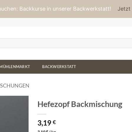
 buchen: Backkurse in unserer Backwerkstatt!
Jetzt
MÜHLENMARKT
BACKWERKSTATT
ISCHUNGEN
Hefezopf Backmischung
3,19
€
3,19
€
/
kg