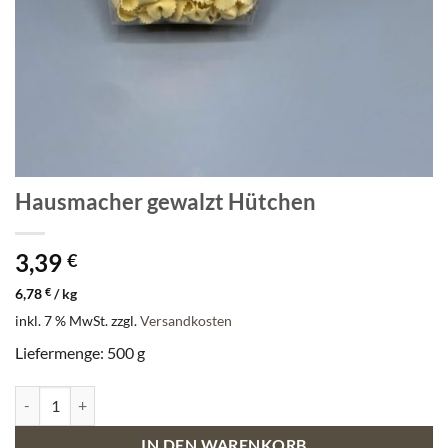
Hausmacher gewalzt Hütchen
3,39
€
6,78
€
/
kg
inkl. 7 % MwSt.
zzgl.
Versandkosten
Liefermenge: 500 g
Hausmacher gewalzt Hütchen Menge
IN DEN WARENKORB