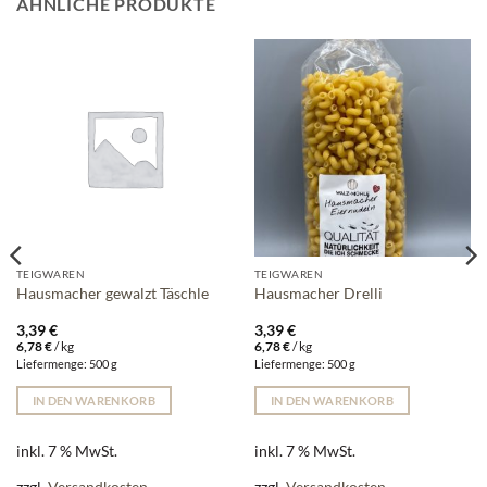
ÄHNLICHE PRODUKTE
TEIGWAREN
TEIGWAREN
Hausmacher gewalzt Täschle
Hausmacher Drelli
3,39
€
3,39
€
6,78
€
/
kg
6,78
€
/
kg
Liefermenge: 500 g
Liefermenge: 500 g
IN DEN WARENKORB
IN DEN WARENKORB
inkl. 7 % MwSt.
inkl. 7 % MwSt.
zzgl.
Versandkosten
zzgl.
Versandkosten