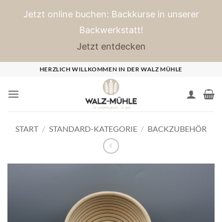
Jetzt online buchen: Backkurse in unserer
Backwerkstatt!
Jetzt entdecken
Zum
HERZLICH WILLKOMMEN IN DER WALZ MÜHLE
Inhalt
springen
START
/
STANDARD-KATEGORIE
/
BACKZUBEHÖR