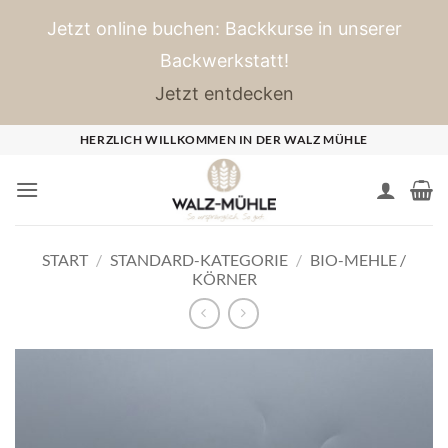
Jetzt online buchen: Backkurse in unserer
Backwerkstatt!
Jetzt entdecken
Zum
HERZLICH WILLKOMMEN IN DER WALZ MÜHLE
Inhalt
springen
START
/
STANDARD-KATEGORIE
/
BIO-MEHLE /
KÖRNER