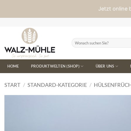
Jetzt online
Zum
Inhalt
springen
Suchen
nach:
HOME
PRODUKTWELTEN (SHOP)
ÜBER UNS
START
/
STANDARD-KATEGORIE
/
HÜLSENFRÜCH