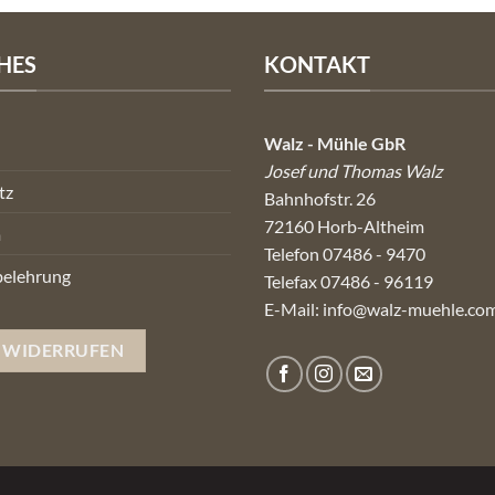
HES
KONTAKT
Walz - Mühle GbR
Josef und Thomas Walz
tz
Bahnhofstr. 26
72160 Horb-Altheim
m
Telefon 07486 - 9470
belehrung
Telefax 07486 - 96119
E-Mail:
info@walz-muehle.co
 WIDERRUFEN