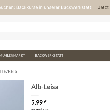
 buchen: Backkurse in unserer Backwerkstatt!
Jetzt
MÜHLENMARKT
BACKWERKSTATT
TE/REIS
Alb-Leisa
5,99
€
11,98
€
/
kg