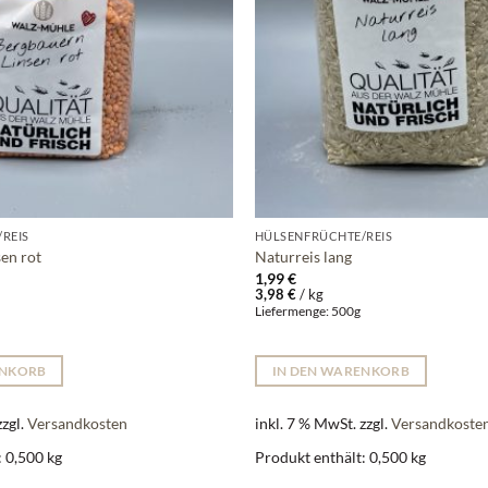
REIS
HÜLSENFRÜCHTE/REIS
en rot
Naturreis lang
1,99
€
3,98
€
/
kg
g
Liefermenge: 500g
ENKORB
IN DEN WARENKORB
zzgl.
Versandkosten
inkl. 7 % MwSt.
zzgl.
Versandkoste
: 0,500
kg
Produkt enthält: 0,500
kg